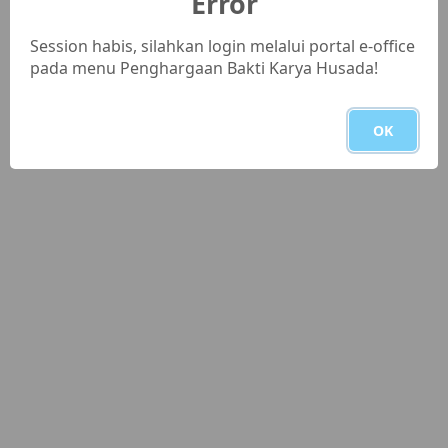
Error
Memproses...
Session habis, silahkan login melalui portal e-office
pada menu Penghargaan Bakti Karya Husada!
OK
©2023 Develop with ❤️ by Timker SI[ASN] Biro OSDM.